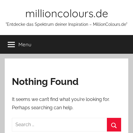
Skip
millioncolours.de
to
content
"Entdecke das Spektrum deiner Inspiration – MillionColours.de"
Menu
Nothing Found
It seems we can’t find what you’re looking for.
Perhaps searching can help.
Search
for: