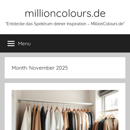
Skip
millioncolours.de
to
content
"Entdecke das Spektrum deiner Inspiration – MillionColours.de"
Menu
Month:
November 2025