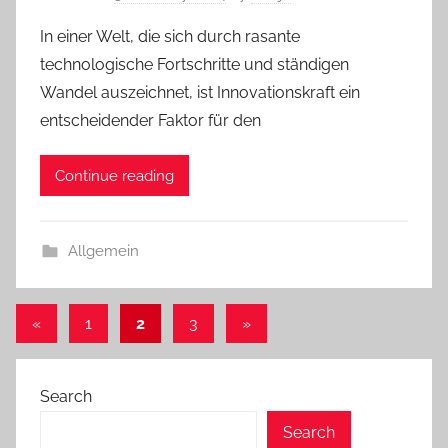
In einer Welt, die sich durch rasante
technologische Fortschritte und ständigen
Wandel auszeichnet, ist Innovationskraft ein
entscheidender Faktor für den
Continue reading
Allgemein
Posts
Previous
Next
«
1
2
3
»
Posts
Posts
pagination
Search
Search