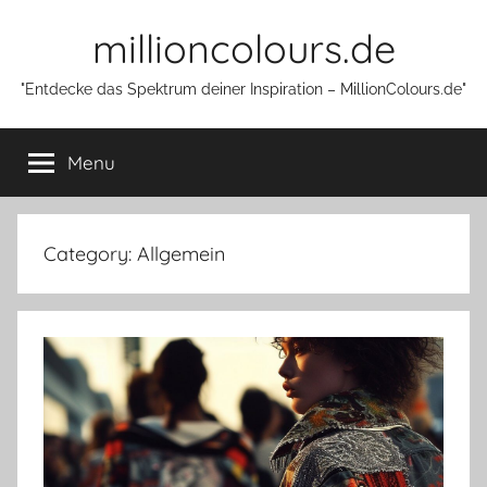
Skip
millioncolours.de
to
content
"Entdecke das Spektrum deiner Inspiration – MillionColours.de"
Menu
Category:
Allgemein